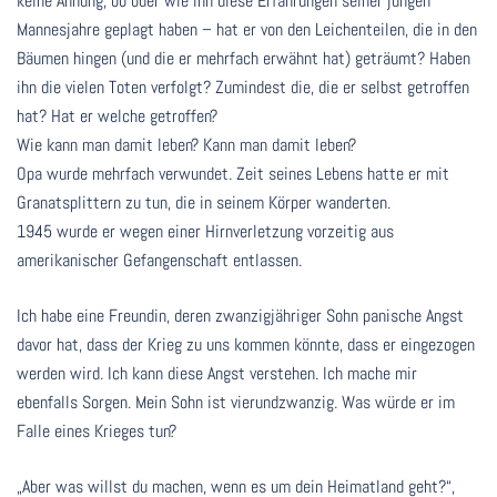
keine Ahnung, ob oder wie ihn diese Erfahrungen seiner jungen
Mannesjahre geplagt haben – hat er von den Leichenteilen, die in den
Bäumen hingen (und die er mehrfach erwähnt hat) geträumt? Haben
ihn die vielen Toten verfolgt? Zumindest die, die er selbst getroffen
hat? Hat er welche getroffen?
Wie kann man damit leben? Kann man damit leben?
Opa wurde mehrfach verwundet. Zeit seines Lebens hatte er mit
Granatsplittern zu tun, die in seinem Körper wanderten.
1945 wurde er wegen einer Hirnverletzung vorzeitig aus
amerikanischer Gefangenschaft entlassen.
Ich habe eine Freundin, deren zwanzigjähriger Sohn panische Angst
davor hat, dass der Krieg zu uns kommen könnte, dass er eingezogen
werden wird. Ich kann diese Angst verstehen. Ich mache mir
ebenfalls Sorgen. Mein Sohn ist vierundzwanzig. Was würde er im
Falle eines Krieges tun?
„Aber was willst du machen, wenn es um dein Heimatland geht?“,