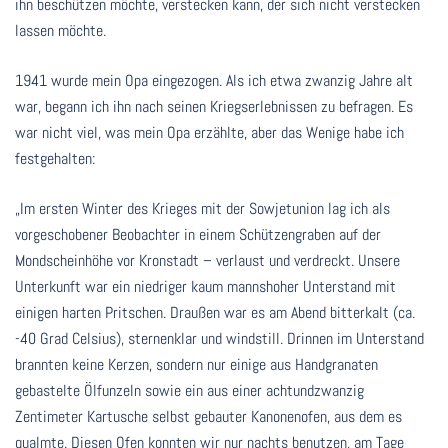
ihn beschützen möchte, verstecken kann, der sich nicht verstecken
lassen möchte.
1941 wurde mein Opa eingezogen. Als ich etwa zwanzig Jahre alt
war, begann ich ihn nach seinen Kriegserlebnissen zu befragen. Es
war nicht viel, was mein Opa erzählte, aber das Wenige habe ich
festgehalten:
„Im ersten Winter des Krieges mit der Sowjetunion lag ich als
vorgeschobener Beobachter in einem Schützengraben auf der
Mondscheinhöhe vor Kronstadt – verlaust und verdreckt. Unsere
Unterkunft war ein niedriger kaum mannshoher Unterstand mit
einigen harten Pritschen. Draußen war es am Abend bitterkalt (ca.
-40 Grad Celsius), sternenklar und windstill. Drinnen im Unterstand
brannten keine Kerzen, sondern nur einige aus Handgranaten
gebastelte Ölfunzeln sowie ein aus einer achtundzwanzig
Zentimeter Kartusche selbst gebauter Kanonenofen, aus dem es
qualmte. Diesen Ofen konnten wir nur nachts benutzen, am Tage