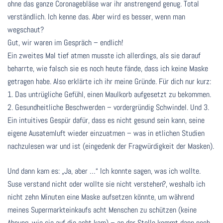
ohne das ganze Coronagebläse war ihr anstrengend genug. Total
verständlich. Ich kenne das. Aber wird es besser, wenn man
wegschaut?
Gut, wir waren im Gespräch – endlich!
Ein zweites Mal tief atmen musste ich allerdings, als sie darauf
beharrte, wie falsch sie es noch heute fände, dass ich keine Maske
getragen habe. Also erklärte ich ihr meine Gründe. Für dich nur kurz:
1. Das untrügliche Gefühl, einen Maulkorb aufgesetzt zu bekommen.
2. Gesundheitliche Beschwerden – vordergründig Schwindel. Und 3.
Ein intuitives Gespür dafür, dass es nicht gesund sein kann, seine
eigene Ausatemluft wieder einzuatmen – was in etlichen Studien
nachzulesen war und ist (eingedenk der Fragwürdigkeit der Masken).
Und dann kam es: „Ja, aber …“ Ich konnte sagen, was ich wollte.
Suse verstand nicht oder wollte sie nicht verstehen?, weshalb ich
nicht zehn Minuten eine Maske aufsetzen könnte, um während
meines Supermarkteinkaufs acht Menschen zu schützen (keine
Ahnung, wie sie auf die acht kam) – an der Stelle kommt dann noch