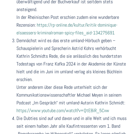
überwältigend und der Buchverkauf ist seitdem stets
ansteigend.
In der Rheinischen Post erschien zudem eine wunderbare
Rezension:
https://rp-online.de/kultur/kritik-dominique-
elsaessers-kriminalroman-spicy-files_aid-134275691
Demnächst wird es das erste umland-Hörbuch geben –
Schauspielerin und Sprecherin Astrid Kohrs verhörbucht
Kathrin Schmidts Rede, die sie anlässlich des hundertsten
Todestags von Franz Kafka 2024 in der Akademie der Künste
hielt und die im Juni im umland verlag als kleines Büchlein
erschien.
Unter anderem über diese Rede unterhielt sich der
Kommunikationswissenschaftler Michael Meyen in seinem
Podcast „Im Gespräch“ mit umland-Autorin Kathrin Schmidt:
https://www.youtube.com/watch?v=QtE8iR_5Cvw
Die Dubties sind auf und davon und in alle Welt und ich muss
seit einem halben Jahr alle Kaufintressenten vom 1. Band
„Ramabazamba im Hühnerstall“ vertrösten. So lange nämlich