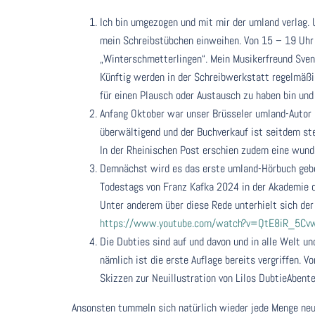
Ich bin umgezogen und mit mir der umland verlag.
mein Schreibstübchen einweihen. Von 15 – 19 Uhr 
„Winterschmetterlingen“. Mein Musikerfreund Sve
Künftig werden in der Schreibwerkstatt regelmäßig
für einen Plausch oder Austausch zu haben bin und
Anfang Oktober war unser Brüsseler umland-Autor 
überwältigend und der Buchverkauf ist seitdem st
In der Rheinischen Post erschien zudem eine wun
Demnächst wird es das erste umland-Hörbuch geben
Todestags von Franz Kafka 2024 in der Akademie de
Unter anderem über diese Rede unterhielt sich de
https://www.youtube.com/watch?v=QtE8iR_5Cv
Die Dubties sind auf und davon und in alle Welt u
nämlich ist die erste Auflage bereits vergriffen. 
Skizzen zur Neuillustration von Lilos DubtieAbente
Ansonsten tummeln sich natürlich wieder jede Menge neue