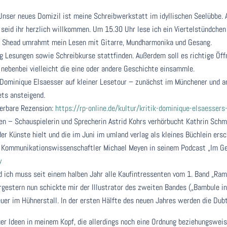
 Unser neues Domizil ist meine Schreibwerkstatt im idyllischen Seelübb
seid ihr herzlich willkommen. Um 15.30 Uhr lese ich ein Viertelstündchen
n Shead umrahmt mein Lesen mit Gitarre, Mundharmonika und Gesang.
 Lesungen sowie Schreibkurse stattfinden. Außerdem soll es richtige Öffn
 nebenbei vielleicht die eine oder andere Geschichte einsammle.
Dominique Elsaesser auf kleiner Lesetour – zunächst im Münchener und a
ets ansteigend.
derbare Rezension:
https://rp-online.de/kultur/kritik-dominique-elsaesse
 – Schauspielerin und Sprecherin Astrid Kohrs verhörbucht Kathrin Schmi
r Künste hielt und die im Juni im umland verlag als kleines Büchlein ersc
r Kommunikationswissenschaftler Michael Meyen in seinem Podcast „Im Ge
w
nd ich muss seit einem halben Jahr alle Kaufintressenten vom 1. Band „Ra
Vorgestern nun schickte mir der Illustrator des zweiten Bandes („Bambule i
uer im Hühnerstall. In der ersten Hälfte des neuen Jahres werden die Dubt
r Ideen in meinem Kopf, die allerdings noch eine Ordnung beziehungsweis