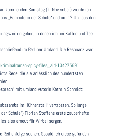
e. Am kommenden Samstag (1. November) werde ich
 aus „Bambule in der Schule“ und um 17 Uhr aus den
ungszeiten geben, in denen ich bei Kaffee und Tee
nschließend im Berliner Umland. Die Resonanz war
rs-kriminalroman-spicy-files_aid-134275691
dts Rede, die sie anlässlich des hundertsten
hien.
spräch“ mit umland-Autorin Kathrin Schmidt:
mabazamba im Hühnerstall“ vertrösten. So lange
n der Schule“) Florian Steffens erste zauberhafte
ies also erneut für Wirbel sorgen.
e Reihenfolge suchen. Sobald ich diese gefunden