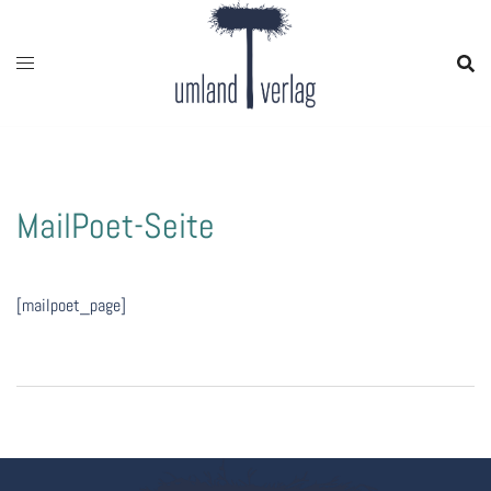
Zum
Inhalt
springen
MailPoet-Seite
[mailpoet_page]
Beitragsnavigation